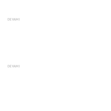
KAMU SPOTLARI
DEVAMI
MOTİVASYON VE EVENT / LANSMAN
VİDEO PRODÜKSİYONLARI
DEVAMI
MÜZİK PRODÜKSİYON/JİNGLE/RADYO
SPOTU