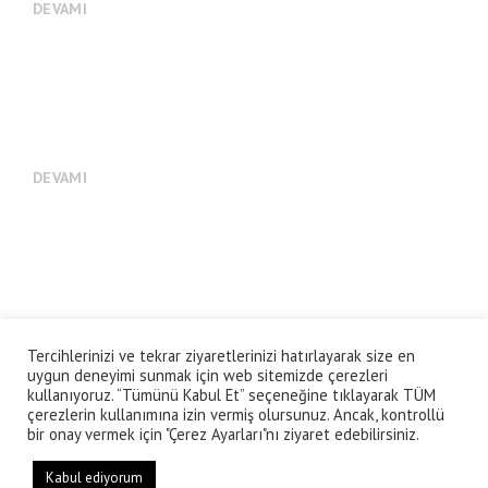
DEVAMI
SESLENDİRME – VOICE OVER
DEVAMI
Tercihlerinizi ve tekrar ziyaretlerinizi hatırlayarak size en
© Altan Çetin Prodüksiyon
uygun deneyimi sunmak için web sitemizde çerezleri
mail adres: onealtan@gmail.com
kullanıyoruz. “Tümünü Kabul Et” seçeneğine tıklayarak TÜM
çerezlerin kullanımına izin vermiş olursunuz. Ancak, kontrollü
bir onay vermek için "Çerez Ayarları"nı ziyaret edebilirsiniz.
ANA SAYFA
ESERLERİM
PRODÜKSİYON
HABERLER
BASIN
STÜDYO
BİYOGRAFİ
İLETİŞİM
Kabul ediyorum