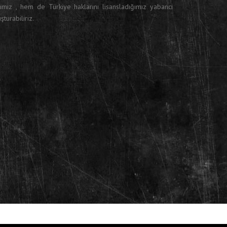
mız , hem de Türkiye haklarını lisansladığımız yabancı
şturabiliriz.