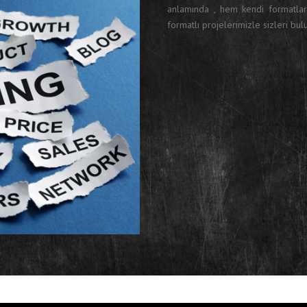
anlamında , hem kendi formatları
formatlı projelerimizle sizleri bulu