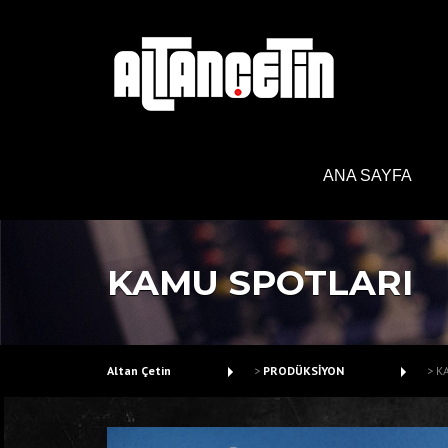
Skip
to
content
ANA SAYFA
KAMU SPOTLARI
Altan Çetin
>
PRODÜKSİYON
>
K