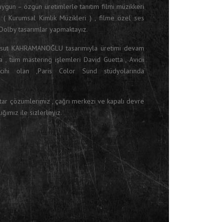
 uygun – özgün üretimlerle tanıtım filmi müzikkeri
t ( Kurumsal Kimlik Müzikleri ) , filme özel ses
 Dolby tasarımlar yapmaktayız.
sut KAHRAMANOĞLU tasarımıyla üretimi devam
 , tüm mastering işlemleri David Guetta , Avicii
rcihi olan ,Paris Color Sund stüdyolarında
htar çözümlerimiz , çağrı merkezi ve kapalı devre
ğımız ile sizlerleyiz.