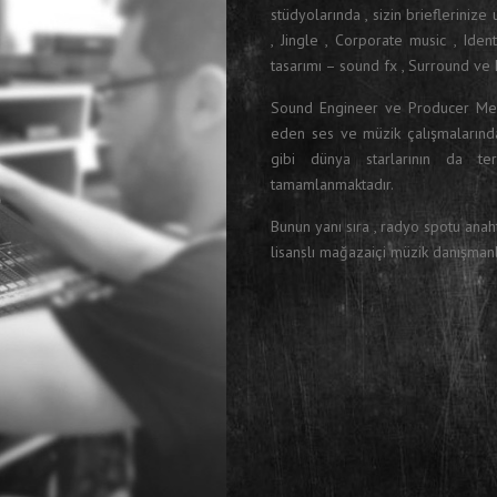
stüdyolarında , sizin brieflerinize
, Jingle , Corporate music , Iden
tasarımı – sound fx , Surround ve
Sound Engineer ve Producer Me
eden ses ve müzik çalışmalarında
gibi dünya starlarının da te
tamamlanmaktadır.
Bunun yanı sıra , radyo spotu ana
lisanslı mağazaiçi müzik danışmanlı