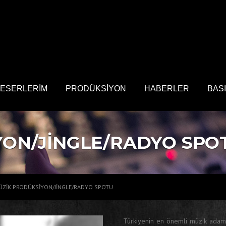
ESERLERİM
PRODÜKSİYON
HABERLER
BAS
YON/JİNGLE/RADYO SPO
ÜZİK PRODÜKSİYON/JİNGLE/RADYO SPOTU
Türkiyenin en önemli müzik adam