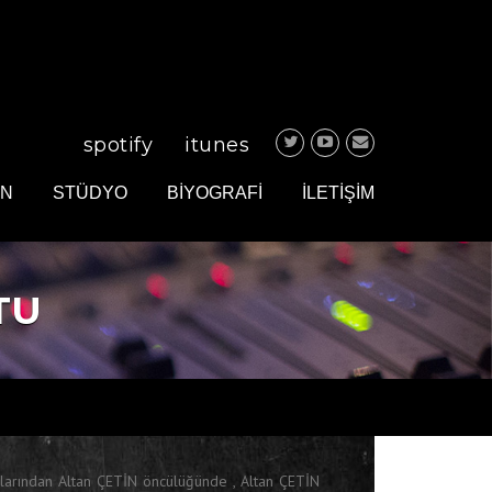
spotify
itunes
IN
STÜDYO
BİYOGRAFİ
İLETİŞİM
TU
larından Altan ÇETİN öncülüğünde , Altan ÇETİN