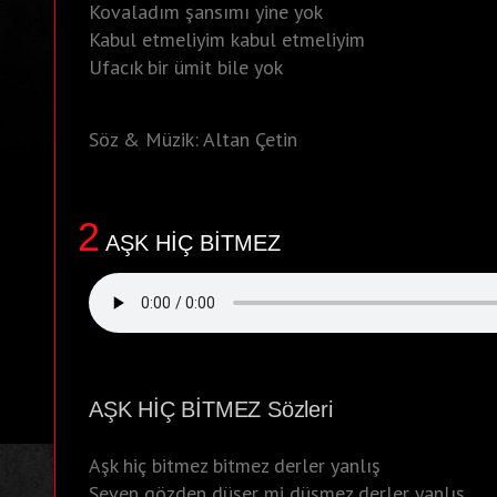
Kovaladım şansımı yine yok
Kabul etmeliyim kabul etmeliyim
Ufacık bir ümit bile yok
Söz & Müzik: Altan Çetin
2
AŞK HİÇ BİTMEZ
AŞK HİÇ BİTMEZ Sözleri
Aşk hiç bitmez bitmez derler yanlış
Seven gözden düşer mi düşmez derler yanlış