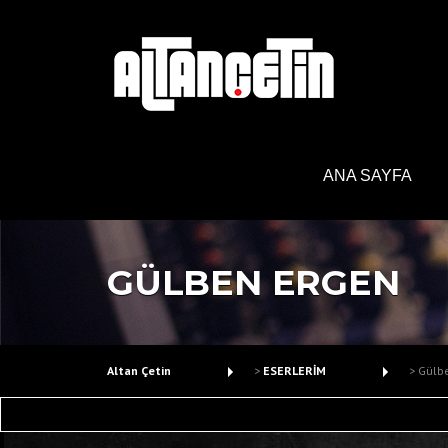
Skip
to
content
ANA SAYFA
GÜLBEN ERGEN
Altan Çetin
>
ESERLERİM
>
Gülb