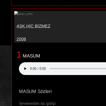
AŞK HİÇ BİZMEZ
2008
1
MASUM
MASUM Sözleri
Sevemedim bu gidişi