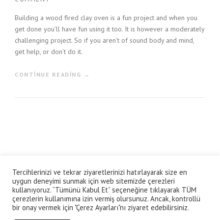
Building a wood fired clay oven is a fun project and when you
get done you’ll have fun using it too. It is however a moderately
challenging project. So if you aren’t of sound body and mind,
get help, or don’t do it.
“
CONTINUE READING
→
B
U
I
L
D
A
W
O
O
Tercihlerinizi ve tekrar ziyaretlerinizi hatırlayarak size en
© Altan Çetin Prodüksiyon
D
uygun deneyimi sunmak için web sitemizde çerezleri
F
mail adres: onealtan@gmail.com
kullanıyoruz. “Tümünü Kabul Et” seçeneğine tıklayarak TÜM
I
çerezlerin kullanımına izin vermiş olursunuz. Ancak, kontrollü
R
bir onay vermek için "Çerez Ayarları"nı ziyaret edebilirsiniz.
ANA SAYFA
ESERLERİM
PRODÜKSİYON
HABERLER
BASIN
E
STÜDYO
BİYOGRAFİ
İLETİŞİM