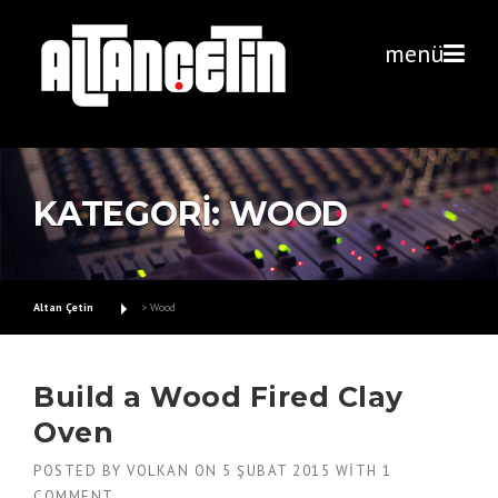
Skip
to
menü
content
KATEGORI:
WOOD
Altan Çetin
>
Wood
Build a Wood Fired Clay
Oven
POSTED BY
VOLKAN
ON
5 ŞUBAT 2015
WITH
1
COMMENT